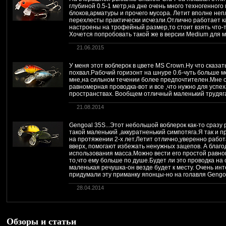
глубиной 0.5-1 метр,на дне очень много техногенного
блоков,арматуры и прочего мусора. Летит вполне не
перехлесты практически исчезли.Отлично работает как
настроены на трофейный размер,то стоит взять что-т
Хочется попробовать такой же в версии Medium для 
21.06.2015
У меня этот воблерок в цвете MS Crown.Ну что сказат
похвал.Рабочий горизонт на шнуре 0.6-чуть больше м
мне,на сильном течении более предпочтителен.Мне о
равномерная проводка-вот и все ,что нужно для успе
пространствах. Вообщем отличный маленький трудяг
21.08.2014
Gengoal 35S...Этот небольшой воблерок как-то сразу
такой маленький ,аккуратненький симпотяга.Я так и п
на протяжении 2-х лет.Летит отлично,уверенно рабо
вверх, помогают избежать ненужных зацепов. А благ
использования масса.Можно вести его простой равно
то,что ему больше по душе.Будет ли это проводка на
маленькая речушка-он везде будет к месту. Очень ин
придумали эту приманку японцы-но на голавля Gengo
28.04.2014
Обзоры и статьи