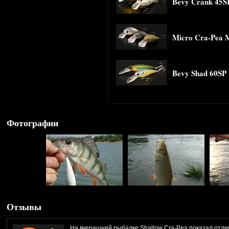
Bevy Crank 45S
Micro Cra-Pea
Bevy Shad 60SP
Фотографии
Отзывы
На вчерашней рыбалке Shallow Cra-Pea показал отли