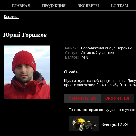
ГЛАВНАЯ
ПРОДУКЦИЯ
ЭКСПЕРТЫ
LC TEAM
Корзина
Юрий Горшков
Регион:
Воронежская обл., г. Воронеж
Статус:
Активный участник
Баллов:
74.8
О себе
Щука и окунь на воблеры,голавль на До
просто увлечение.Ловите рыбу!Это так з
У него есть (
25
)
Он хочет (13)
Товары, которые есть у данного участ
Gengoal 35S