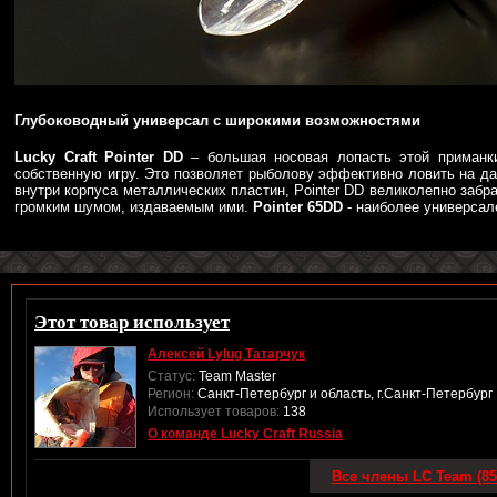
Глубоководный универсал с широкими возможностями
Lucky Craft Pointer DD
– большая носовая лопасть этой приманки
собственную игру. Это позволяет рыболову эффективно ловить на да
внутри корпуса металлических пластин, Pointer DD великолепно заб
громким шумом, издаваемым ими.
Pointer 65DD
- наиболее универсал
Этот товар использует
Алексей Lylug Татарчук
Статус:
Team Master
Регион:
Санкт-Петербург и область, г.Санкт-Петербург
Использует товаров:
138
О команде Lucky Craft Russia
Все члены LC Team (85