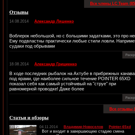
Все члены LC Team (85
Отзывы
14.08.2014
Александр Ляшенко
Воблерок небольшой, но с большими задатками, это про не
Ему подвластны практически любые стили ловли. Наприме
судаки под обрывами
Раск
18.08.2014
Александр Грициенко
В ходе последних рыбалок на Ахтубе в прибрежных канава
под ярами, где наиболее сильное течение POINTER 65XD
показал себя как самый устойчивый на "струе" при
равномерной проводке! Даже более
Раск
Все отзывы (
Статьи и обзоры
04.11.2014
Владимир Новоселов
Pointer-65xd
Вот и входит в завершающею стадию смена