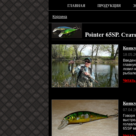
ГЛАВНАЯ
ПРОДУКЦИЯ
Э
Корзина
Pointer 65SP. Стат
Конку
18.05.
Введен
главну
ловил 
рыбалки
Читать
Конку
07.04.
Говоря 
выстре
голавл
65SP мн
Читать