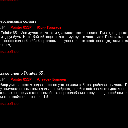
ерсальный солдат"
2014
Pointer 65SP
Юрий Горшков
 Pointer 65... Мне думается, что эти два слова связаны навек. Рывок, еще рыво
. и вдруг бумм! И вот бойкий, еще по-летнему окунь в моих руках. Полосатые с
т просто волшебно! Воблер очень послушен на рывковой проводке, как мне ка
т тем, кт...
 подробнее
ько слов о Pointer 65 .
2014
Pointer 65SP
Алексей Брылёв
блер у меня совсем недавно, но он уже показал себя как рабочая приманка. П
у приманки нет системы дальнего заброса, но и без неё она летит довольно то
и характерные для всего семейства переколебания вокруг продольной оси на 
и тело воблера в течение 1,5...
 подробнее