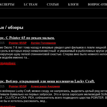
КСПЕРТЫ
LC TEAM
СТАТЬИ
БЛОГИ
ВОПРОС-ОТВ
ьи / обзоры
рс. С Pointer 65 по рекам малым.
2015
Pointer 65SP
Артём Голованов
ие Около 7-8 лет тому назад я впервые увидел цикл фильмов о ловле хищной
ю роль в которых играл немалоизвестный и уважаемый в рыболовных кругах у
некрупную щуку легкой спиннинговой снастью. Сперва мне было немного непо
 водоём именно та...
 подробнее
рс. Воблер, открывший для меня вселенную Lucky Craft.
2015
Pointer 65SP
Александр Андреев
о воблерах Lucky Craft, можно сходу, не напрягаясь, выделить целый ряд хит
ливали буквально на первых забросах. Это и гроза заросших мелководий SU
ей – CLUTCH и CRA- PEA, соблазнитель всего подводного царства POINTER. Во
е бы и хотелось рассказать, вед...
 подробнее