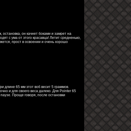
к, остановка, он качнет боками и замрет на
ходят с ума от этого красавца! Летит средненько,
жется, прост в освоении и очень хорошо
ри длине 65 мм этот воб весит 5 граммов.
чно и для своего веса далеко. Для Pointer 65
паузе. Проще говоря, после остановки