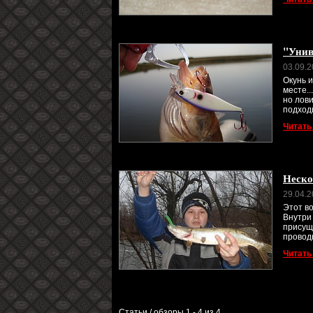
"Унив
03.09.
Окунь и
месте..
но лови
подходи
Читать
Нескол
29.04.
Этот во
Внутри 
присущ
проводк
Читать
Статьи / обзоры 1 - 4 из 4