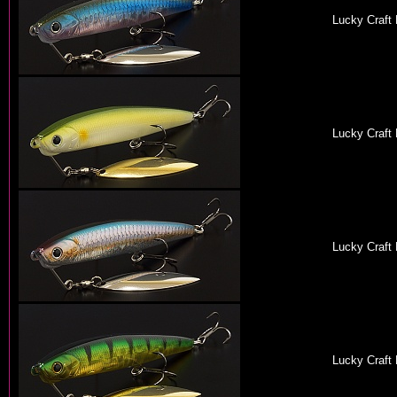
Lucky Craft 
Lucky Craft 
Lucky Craft 
Lucky Craft 