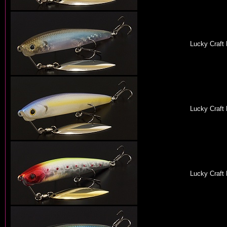
Lucky Craft 
Lucky Craft 
Lucky Craft 