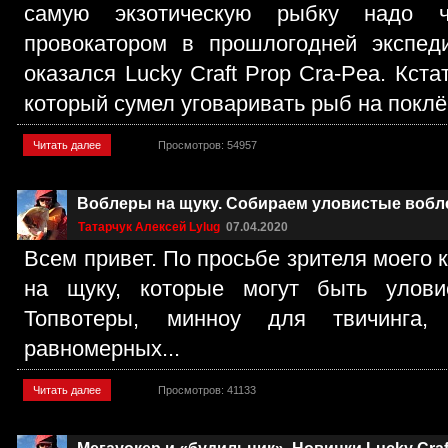
самую экзотическую рыбку надо че
провокатором в прошлогодней экспед
оказался Lucky Craft Prop Cra-Pea. Кста
который сумел уговаривать рыб на поклёв
Читать далее
Просмотров: 54957
Воблеры на щуку. Собираем уловистые вобл
Татарчук Алексей Lylug
07.04.2020
Всем привет. По просьбе зрителя моего 
на щуку, которые могут быть улови
Топвотеры, минноу для твичинга
равномерных...
Читать далее
Просмотров: 41133