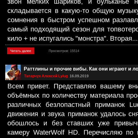
звон мелких шариков, и бульканье 
складывается в какую-то общую музыку
сомнения в быстром успешном разлавли
самый подходящий сезон для топвотеро
кило + не испугались "монстра". Вторая...
Читать далее
Просмотров: 15514
Раттлины и прочие вибы. Как они играют и л
Татарчук Алексей Lylug
16.09.2019
Всем привет. Представляю вашему вн
объёмных по количеству материала прое
различных безлопастный приманок Lu
движения и звука приманок удалось сня
обошлось и без ставших уже привыч
камеру WaterWolf HD. Перечисляю по 