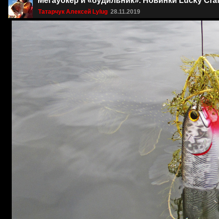
Мегауокер и «будильник». Новинки Lucky Craf
Татарчук Алексей Lylug
28.11.2019